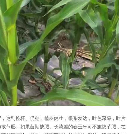
应，达到控杆、促穗，植株健壮，根系发达，叶色深绿，叶片
施拔节肥。如果苗期缺肥、长势差的春玉米可不施拔节肥，在