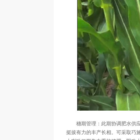
穗期管理：此期协调肥水供
挺拔有力的丰产长相。可采取巧