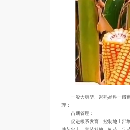
一般大穗型、迟熟品种一般亩植
理：
苗期管理：
促进根系发育，控制地上部
助苗出土，育苗补缺，间苗、定