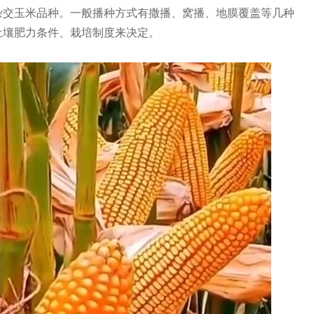
杂交玉米品种。一般播种方式有撒播、窝播、地膜覆盖等几种
土壤肥力条件、栽培制度来决定。