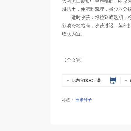
大喇叭口期集中重施穗肥，即攻
耕培土，使肥料深埋，减少养分
适时收获：籽粒到蜡熟期，
影响籽粒饱满，收获过迟，茎秆
收获为宜。
【全文完】
此内容DOC下载
标签：
玉米种子