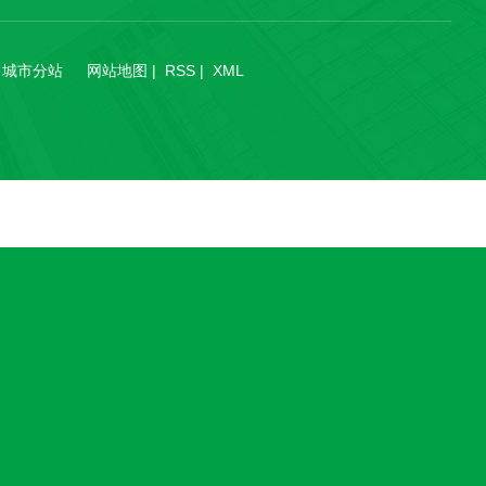
城市分站
城市分站
网站地图
|
RSS
|
XML
内蒙古
呼和浩特市
乌兰察布