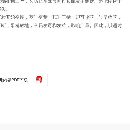
大穗和穗三叶，又防止基部节间过长而发生倒伏。追肥结合中
损失。
籽粒开始变硬，茎叶变黄，苞叶干枯，即可收获。过早收获，
折断，果穗触地，容易发霉和发芽，影响产量。因此，以适时
此内容PDF下载