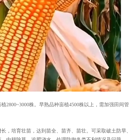
2800~3000株。早熟品种亩植4500株以上，需加强田间管
增长，培育壮苗，达到苗全、苗齐、苗壮。可采取破土防旱、
苗，中耕除草，追肥浇水，处理防御各类不利情况及问题。